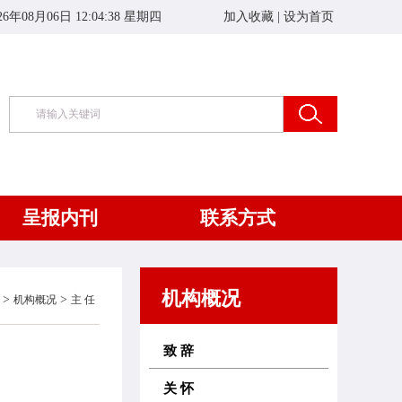
26年08月06日 12:04:38 星期四
加入收藏
|
设为首页
呈报内刊
联系方式
机构概况
>
>
机构概况
主 任
致 辞
关 怀