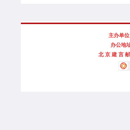
主办单位：
办公地址
北 京 建 言 献