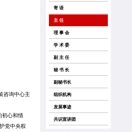
寄 语
主 任
理 事 会
学 术 委
副 主 任
秘 书 长
副秘书长
献策咨询中心主
组织机构
发展事迹
的初心和情
共识宣讲团
护党中央权