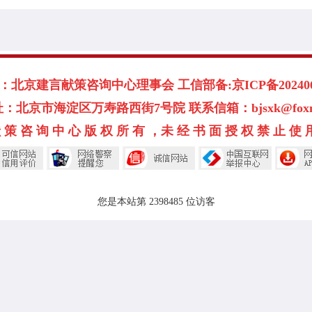
北京建言献策咨询中心理事会 工信部备:京ICP备2024060
：北京市海淀区万寿路西街7号院 联系信箱：bjsxk@foxmai
 策 咨 询 中 心 版 权 所 有 ，未 经 书 面 授 权 禁 止 使 用 ©
您是本站第 2398485 位访客